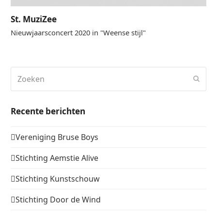
St. MuziZee
Nieuwjaarsconcert 2020 in "Weense stijl"
Zoeken
Verz
Recente berichten
Vereniging Bruse Boys
Stichting Aemstie Alive
Stichting Kunstschouw
Stichting Door de Wind