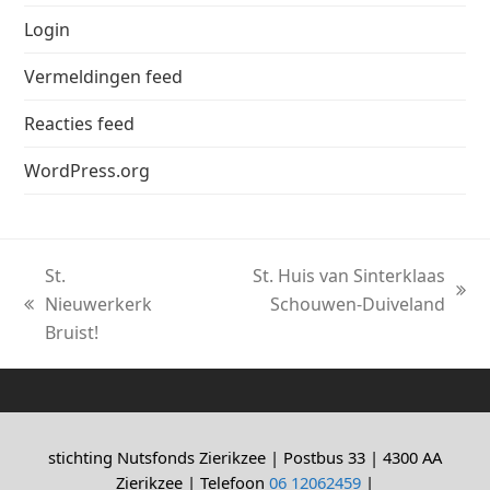
Login
Vermeldingen feed
Reacties feed
WordPress.org
St.
St. Huis van Sinterklaas
next
Nieuwerkerk
Schouwen-Duiveland
previous
post:
Bruist!
post:
stichting Nutsfonds Zierikzee | Postbus 33 | 4300 AA
Zierikzee | Telefoon
06 12062459
|