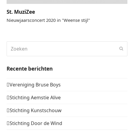
St. MuziZee
Nieuwjaarsconcert 2020 in "Weense stijl"
Zoeken
Verz
Recente berichten
Vereniging Bruse Boys
Stichting Aemstie Alive
Stichting Kunstschouw
Stichting Door de Wind