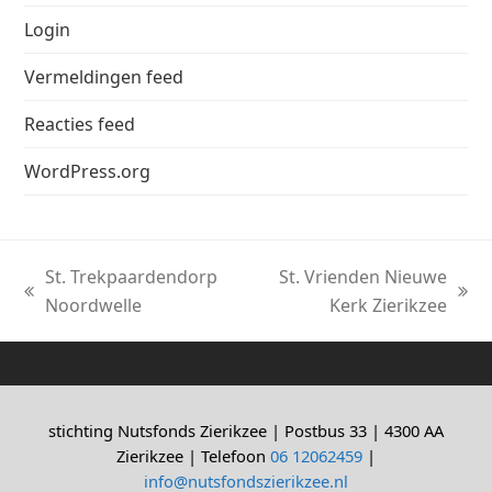
Login
Vermeldingen feed
Reacties feed
WordPress.org
St. Trekpaardendorp
St. Vrienden Nieuwe
previous
next
Noordwelle
Kerk Zierikzee
post:
post:
stichting Nutsfonds Zierikzee | Postbus 33 | 4300 AA
Zierikzee | Telefoon
06 12062459
|
info@nutsfondszierikzee.nl