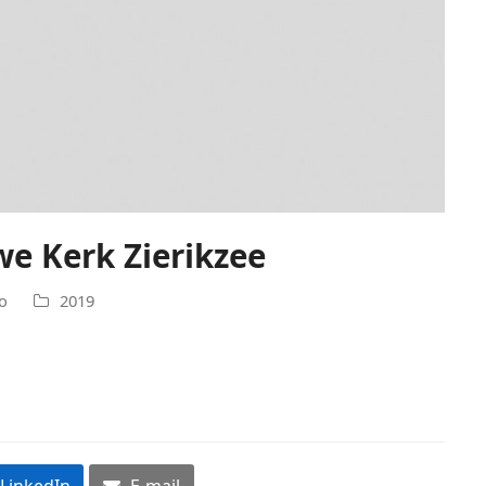
we Kerk Zierikzee
o
2019
LinkedIn
E-mail