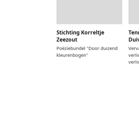
Stichting Korreltje
Ten
Zeezout
Dui
Poëziebundel "Door duizend
Verv
kleurenbogen"
verl
verli