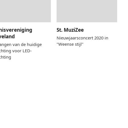
nisvereniging
St. MuziZee
veland
Nieuwjaarsconcert 2020 in
"Weense stijl"
angen van de huidige
ichting voor LED-
chting