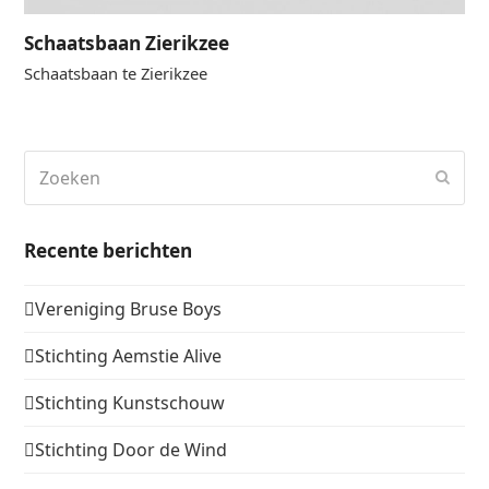
Schaatsbaan Zierikzee
Schaatsbaan te Zierikzee
Zoeken
Verz
Recente berichten
Vereniging Bruse Boys
Stichting Aemstie Alive
Stichting Kunstschouw
Stichting Door de Wind