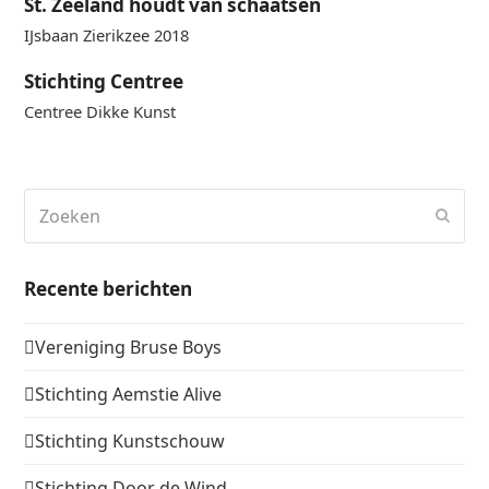
St. Zeeland houdt van schaatsen
IJsbaan Zierikzee 2018
Stichting Centree
Centree Dikke Kunst
Zoeken
Verz
Recente berichten
Vereniging Bruse Boys
Stichting Aemstie Alive
Stichting Kunstschouw
Stichting Door de Wind