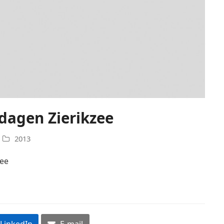
dagen Zierikzee
2013
zee
LinkedIn
E-mail