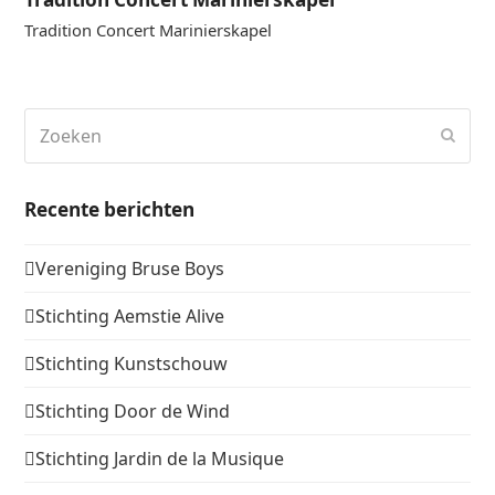
Tradition Concert Marinierskapel
Zoeken
Verz
Recente berichten
Vereniging Bruse Boys
Stichting Aemstie Alive
Stichting Kunstschouw
Stichting Door de Wind
Stichting Jardin de la Musique