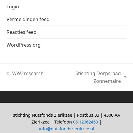
Login
Vermeldingen feed
Reacties feed
WordPress.org
WW2research
Stichting Dorpsraad
previous
next
Zonnemaire
post:
post:
stichting Nutsfonds Zierikzee | Postbus 33 | 4300 AA
Zierikzee | Telefoon
06 12062459
|
info@nutsfondszierikzee.nl