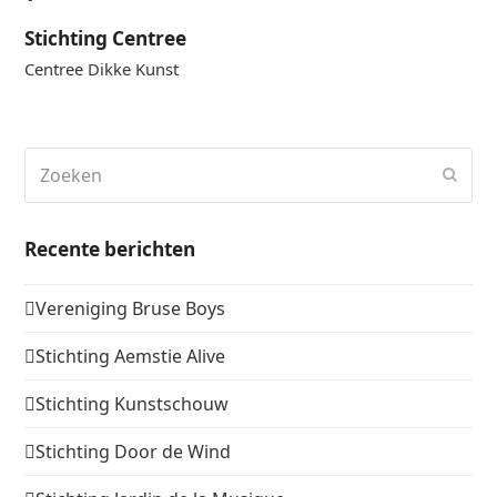
Stichting Centree
Centree Dikke Kunst
Zoeken
Verz
Recente berichten
Vereniging Bruse Boys
Stichting Aemstie Alive
Stichting Kunstschouw
Stichting Door de Wind