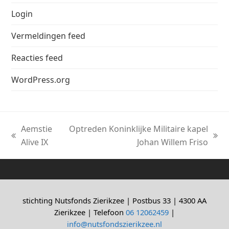
Login
Vermeldingen feed
Reacties feed
WordPress.org
Aemstie
Optreden Koninklijke Militaire kapel
previous
next
Alive IX
Johan Willem Friso
post:
post:
stichting Nutsfonds Zierikzee | Postbus 33 | 4300 AA
Zierikzee | Telefoon
06 12062459
|
info@nutsfondszierikzee.nl