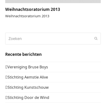
Weihnachtsoratorium 2013
Weihnachtsoratorium 2013
Zoeken
Verz
Recente berichten
Vereniging Bruse Boys
Stichting Aemstie Alive
Stichting Kunstschouw
Stichting Door de Wind