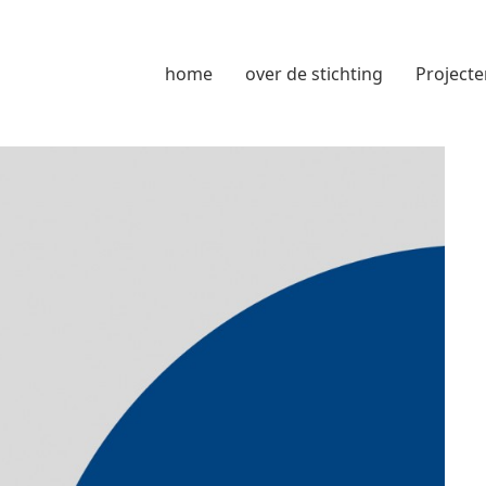
home
over de stichting
Projecte