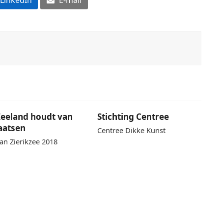
 Zeeland houdt van
Stichting Centree
aatsen
Centree Dikke Kunst
aan Zierikzee 2018