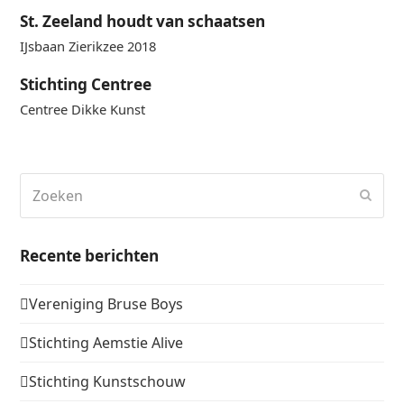
St. Zeeland houdt van schaatsen
IJsbaan Zierikzee 2018
Stichting Centree
Centree Dikke Kunst
Zoeken
Verz
Recente berichten
Vereniging Bruse Boys
Stichting Aemstie Alive
Stichting Kunstschouw