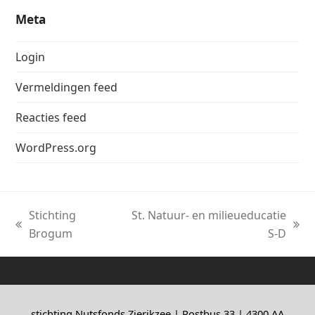
Meta
Login
Vermeldingen feed
Reacties feed
WordPress.org
Stichting
St. Natuur- en milieueducatie
previous
next
Brogum
S-D
post:
post:
stichting Nutsfonds Zierikzee | Postbus 33 | 4300 AA