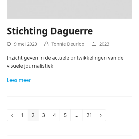
Stichting Daguerre
9 mei 2023
Tonnie Deurloo
2023
Inzicht geven in de actuele ontwikkelingen van de
visuele journalistiek
Lees meer
1
2
3
4
5
…
21
Vorige
Page
Page
Page
Page
Page
Page
Volgende