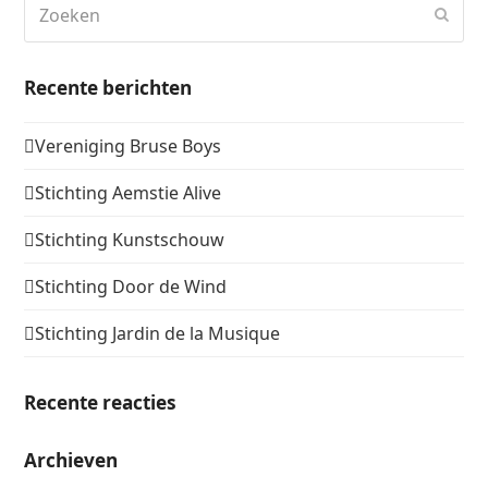
Zoeken
Verz
Recente berichten
Vereniging Bruse Boys
Stichting Aemstie Alive
Stichting Kunstschouw
Stichting Door de Wind
Stichting Jardin de la Musique
Recente reacties
Archieven