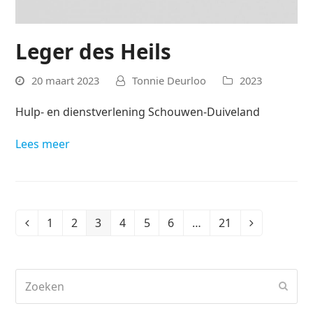
Leger des Heils
20 maart 2023
Tonnie Deurloo
2023
Hulp- en dienstverlening Schouwen-Duiveland
Lees meer
1
2
3
4
5
6
…
21
Vorige
Page
Page
Page
Page
Page
Page
Page
Volgende
Zoeken
Verz