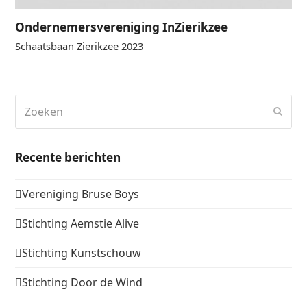
Ondernemersvereniging InZierikzee
Schaatsbaan Zierikzee 2023
Zoeken
Verz
Recente berichten
Vereniging Bruse Boys
Stichting Aemstie Alive
Stichting Kunstschouw
Stichting Door de Wind