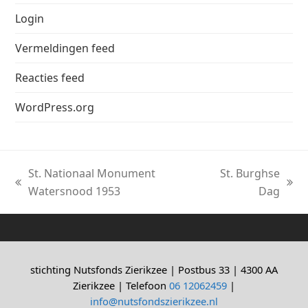
Login
Vermeldingen feed
Reacties feed
WordPress.org
St. Nationaal Monument
St. Burghse
previous
next
Watersnood 1953
Dag
post:
post:
stichting Nutsfonds Zierikzee | Postbus 33 | 4300 AA
Zierikzee | Telefoon
06 12062459
|
info@nutsfondszierikzee.nl