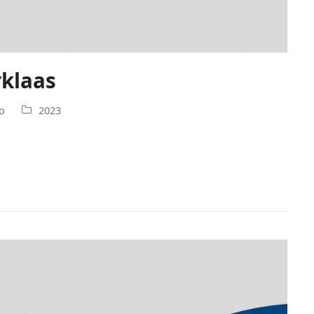
rklaas
o
2023