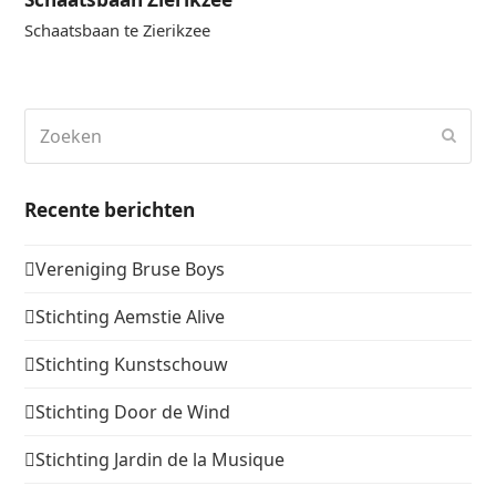
Schaatsbaan te Zierikzee
Zoeken
Verz
Recente berichten
Vereniging Bruse Boys
Stichting Aemstie Alive
Stichting Kunstschouw
Stichting Door de Wind
Stichting Jardin de la Musique