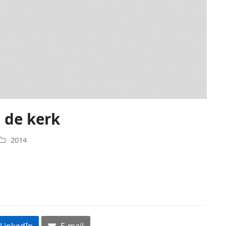
n de kerk
2014
LinkedIn
E-mail