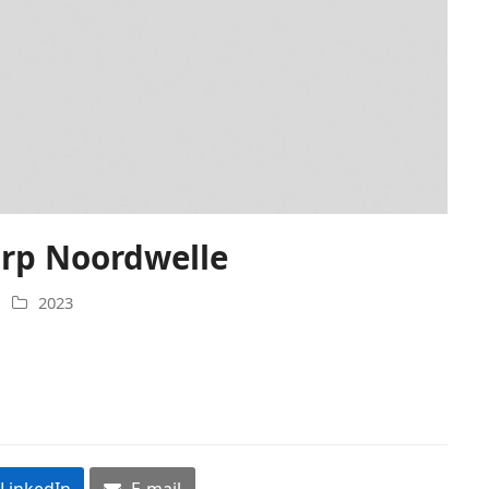
orp Noordwelle
2023
LinkedIn
E-mail