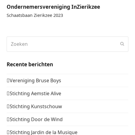
Ondernemersvereniging InZierikzee
Schaatsbaan Zierikzee 2023
Zoeken
Verz
Recente berichten
Vereniging Bruse Boys
Stichting Aemstie Alive
Stichting Kunstschouw
Stichting Door de Wind
Stichting Jardin de la Musique