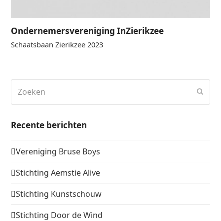
Ondernemersvereniging InZierikzee
Schaatsbaan Zierikzee 2023
Zoeken
Verz
Recente berichten
Vereniging Bruse Boys
Stichting Aemstie Alive
Stichting Kunstschouw
Stichting Door de Wind