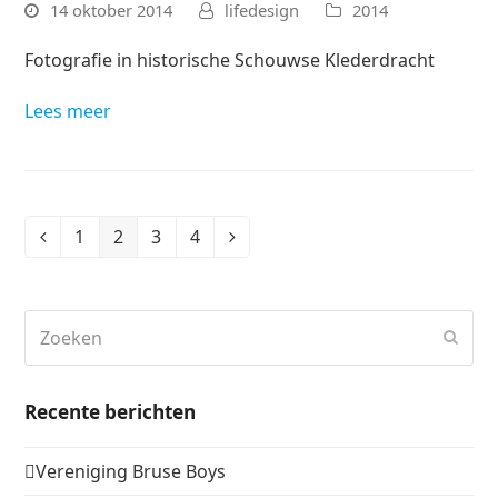
14 oktober 2014
lifedesign
2014
Fotografie in historische Schouwse Klederdracht
Lees meer
1
2
3
4
Vorige
Page
Page
Page
Page
Volgende
Zoeken
Verz
Recente berichten
Vereniging Bruse Boys