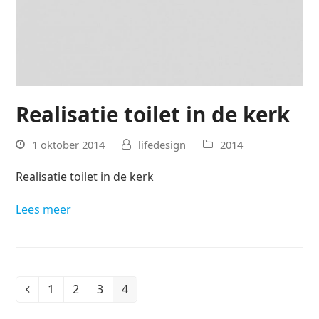
Realisatie toilet in de kerk
1 oktober 2014
lifedesign
2014
Realisatie toilet in de kerk
Lees meer
1
2
3
4
Vorige
Page
Page
Page
Page