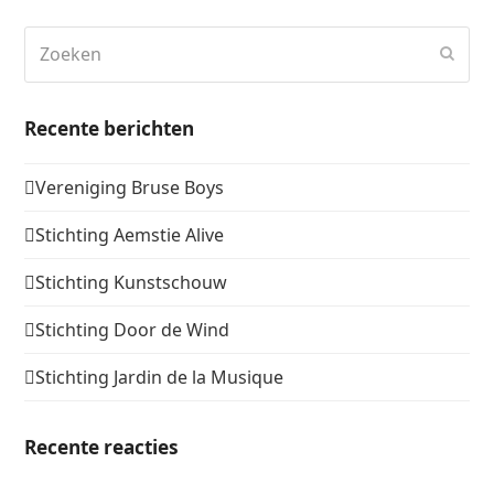
Zoeken
Verz
Recente berichten
Vereniging Bruse Boys
Stichting Aemstie Alive
Stichting Kunstschouw
Stichting Door de Wind
Stichting Jardin de la Musique
Recente reacties