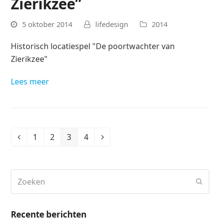
Zierikzee”
5 oktober 2014
lifedesign
2014
Historisch locatiespel "De poortwachter van
Zierikzee"
Lees meer
1
2
3
4
Vorige
Page
Page
Page
Page
Volgende
Zoeken
Verz
Recente berichten