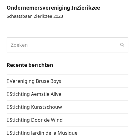
Ondernemersvereniging InZierikzee
Schaatsbaan Zierikzee 2023
Zoeken
Verz
Recente berichten
Vereniging Bruse Boys
Stichting Aemstie Alive
Stichting Kunstschouw
Stichting Door de Wind
Stichting Jardin de la Musique