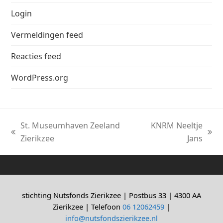
Login
Vermeldingen feed
Reacties feed
WordPress.org
St. Museumhaven Zeeland
KNRM Neeltje
previous
next
Zierikzee
Jans
post:
post:
stichting Nutsfonds Zierikzee | Postbus 33 | 4300 AA
Zierikzee | Telefoon
06 12062459
|
info@nutsfondszierikzee.nl