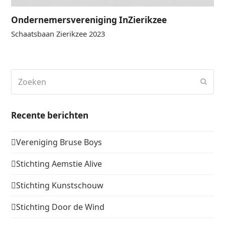
Ondernemersvereniging InZierikzee
Schaatsbaan Zierikzee 2023
Zoeken
Verz
Recente berichten
Vereniging Bruse Boys
Stichting Aemstie Alive
Stichting Kunstschouw
Stichting Door de Wind