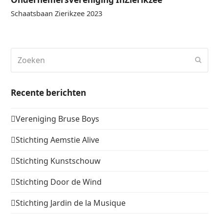
Schaatsbaan Zierikzee 2023
Zoeken
Verz
Recente berichten
Vereniging Bruse Boys
Stichting Aemstie Alive
Stichting Kunstschouw
Stichting Door de Wind
Stichting Jardin de la Musique