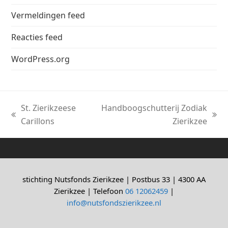
Vermeldingen feed
Reacties feed
WordPress.org
St. Zierikzeese
Handboogschutterij Zodiak
previous
next
Carillons
Zierikzee
post:
post:
stichting Nutsfonds Zierikzee | Postbus 33 | 4300 AA
Zierikzee | Telefoon
06 12062459
|
info@nutsfondszierikzee.nl