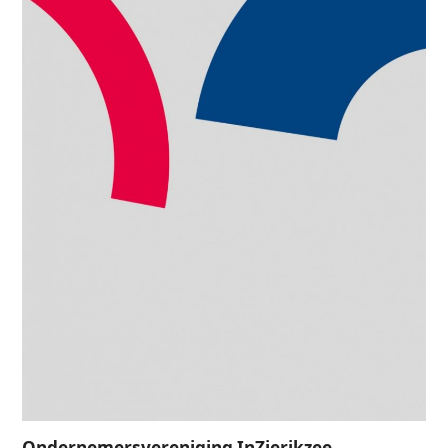
Ondernemersvereniging InZierikzee