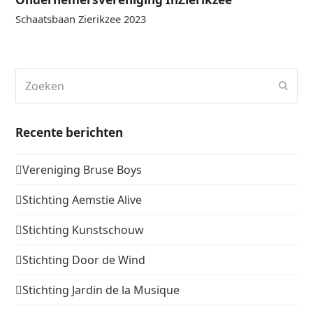
Schaatsbaan Zierikzee 2023
Zoeken
Verz
Recente berichten
Vereniging Bruse Boys
Stichting Aemstie Alive
Stichting Kunstschouw
Stichting Door de Wind
Stichting Jardin de la Musique