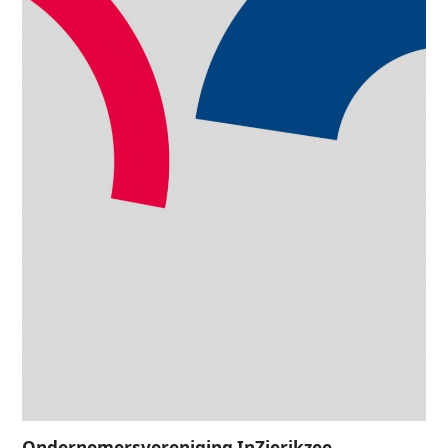
Ondernemersvereniging InZierikzee