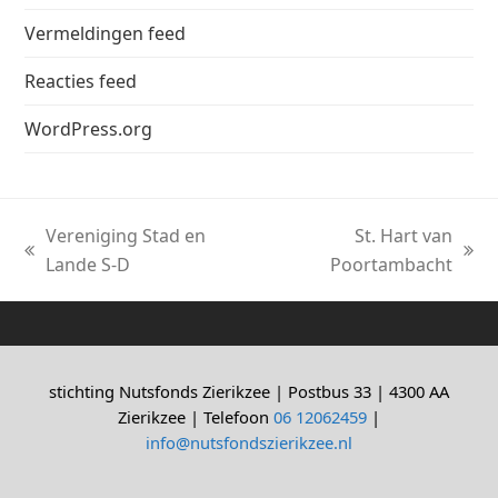
Vermeldingen feed
Reacties feed
WordPress.org
Vereniging Stad en
St. Hart van
previous
next
Lande S-D
Poortambacht
post:
post:
stichting Nutsfonds Zierikzee | Postbus 33 | 4300 AA
Zierikzee | Telefoon
06 12062459
|
info@nutsfondszierikzee.nl