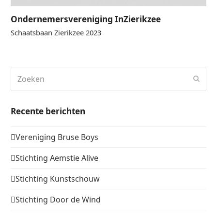
Ondernemersvereniging InZierikzee
Schaatsbaan Zierikzee 2023
Zoeken
Verz
Recente berichten
Vereniging Bruse Boys
Stichting Aemstie Alive
Stichting Kunstschouw
Stichting Door de Wind